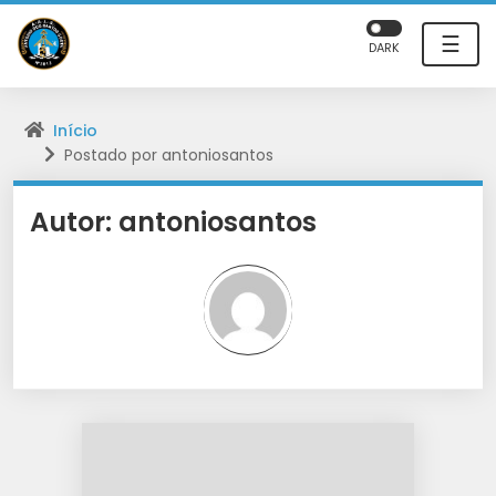
☰
DARK
Início
Postado por antoniosantos
Autor:
antoniosantos